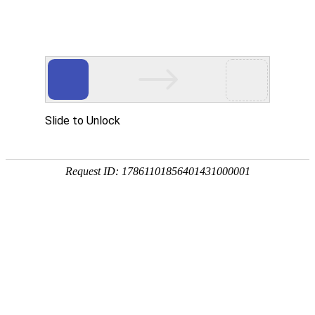
手
手
合
English
股票代码：300165
企业邮箱
投资者关系
持
持
金
式
式
分
光
合
析
Toggle
谱
金
仪
navigation
仪
分
析
仪