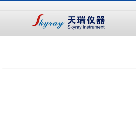
手
手
合
持
持
金
式
式
分
光
合
析
谱
金
仪
仪
分
析
仪