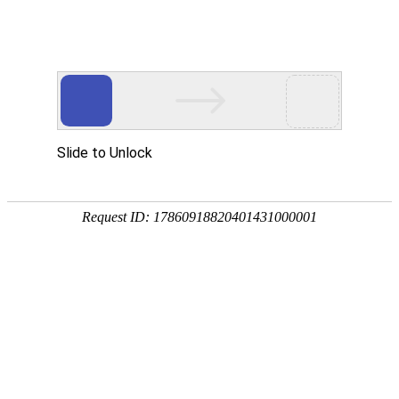
手
手
合
English
股票代码：300165
企业邮箱
投资者关系
持
持
金
式
式
分
光
合
析
Toggle
谱
金
仪
navigation
仪
分
析
仪
解决方案
行业应用
环境监/检测
食品安全