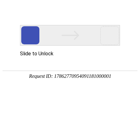
手
手
合
English
股票代码：300165
企业邮箱
投资者关系
持
持
金
式
式
分
光
合
析
Toggle
谱
金
仪
navigation
仪
分
析
仪
解决方案
行业应用
环境监/检测
食品安全