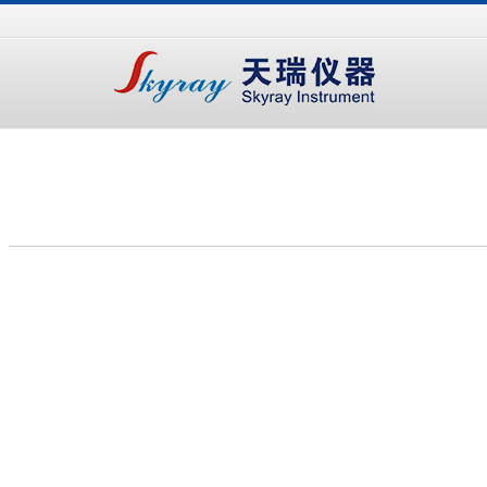
手
手
合
持
持
金
式
式
分
光
合
析
谱
金
仪
仪
分
析
仪