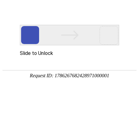
手
手
合
English
股票代码：300165
企业邮箱
投资者关系
持
持
金
式
式
分
光
合
析
Toggle
谱
金
仪
navigation
仪
分
析
仪
解决方案
行业应用
产品分类
能量色散X荧光光谱仪