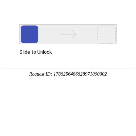
手
手
合
English
股票代码：300165
企业邮箱
投资者关系
持
持
金
式
式
分
光
合
析
Toggle
谱
金
仪
navigation
仪
分
析
仪
解决方案
行业应用
产品分类
能量色散X荧光光谱仪