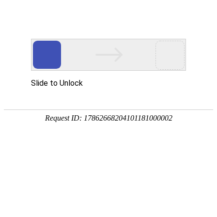
手
手
合
English
股票代码：300165
企业邮箱
投资者关系
持
持
金
式
式
分
光
合
析
Toggle
谱
金
仪
navigation
仪
分
析
仪
解决方案
行业应用
环境监/检测
食品安全