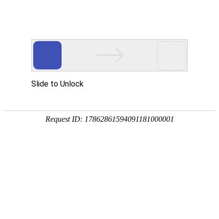
手
手
合
English
股票代码：300165
企业邮箱
投资者关系
持
持
金
式
式
分
光
合
析
Toggle
谱
金
仪
navigation
仪
分
析
仪
解决方案
行业应用
环境监/检测
食品安全