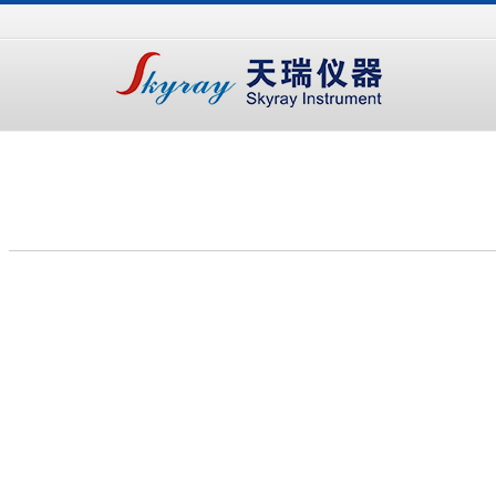
手
手
合
持
持
金
式
式
分
光
合
析
谱
金
仪
仪
分
析
仪