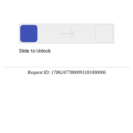
手
手
合
English
股票代码：300165
企业邮箱
投资者关系
持
持
金
式
式
分
光
合
析
Toggle
谱
金
仪
navigation
仪
分
析
仪
解决方案
行业应用
环境监/检测
食品安全