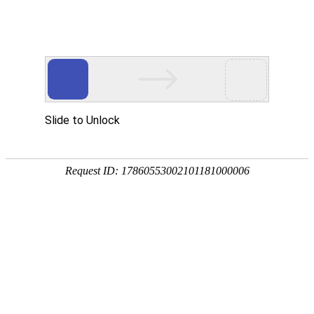
手
手
合
English
股票代码：300165
企业邮箱
投资者关系
持
持
金
式
式
分
光
合
析
Toggle
谱
金
仪
navigation
仪
分
析
仪
产品中心
行业应用
RoHS检测
环境保护