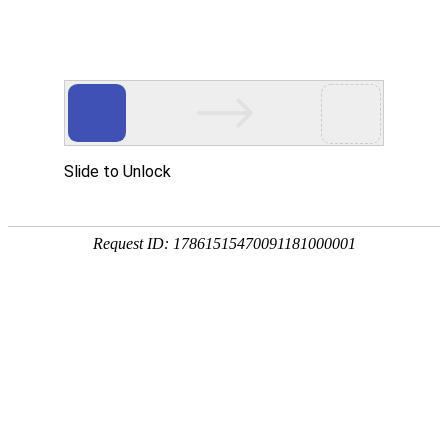
手
手
合
English
股票代码：300165
企业邮箱
投资者关系
持
持
金
式
式
分
光
合
析
Toggle
谱
金
仪
navigation
仪
分
析
仪
产品中心
行业应用
RoHS检测
环境保护