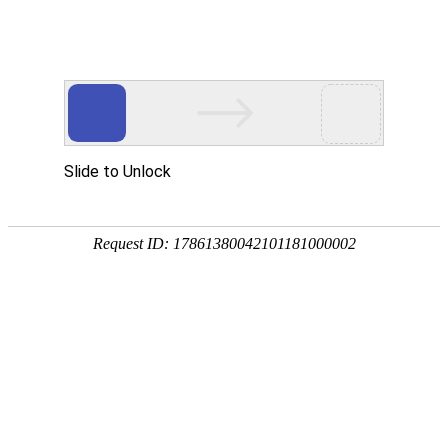
手
手
合
English
股票代码：300165
企业邮箱
投资者关系
持
持
金
式
式
分
光
合
析
Toggle
谱
金
仪
navigation
仪
分
析
仪
产品中心
行业应用
RoHS检测
环境保护