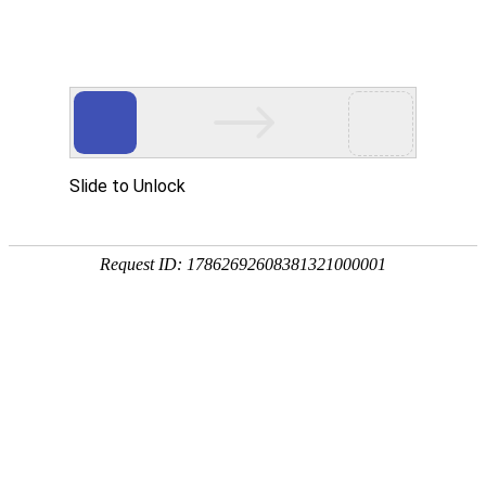
手
手
合
English
股票代码：300165
企业邮箱
投资者关系
持
持
金
式
式
分
光
合
析
Toggle
谱
金
仪
navigation
仪
分
析
仪
产品中心
行业应用
RoHS检测
环境保护