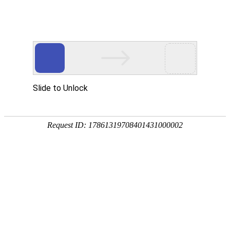
手
手
合
English
股票代码：300165
企业邮箱
投资者关系
持
持
金
式
式
分
光
合
析
Toggle
谱
金
仪
navigation
仪
分
析
仪
产品中心
行业应用
RoHS检测
环境保护