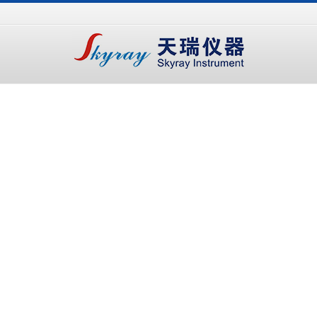
手
手
合
持
持
金
式
式
分
光
合
析
谱
金
仪
仪
分
析
仪