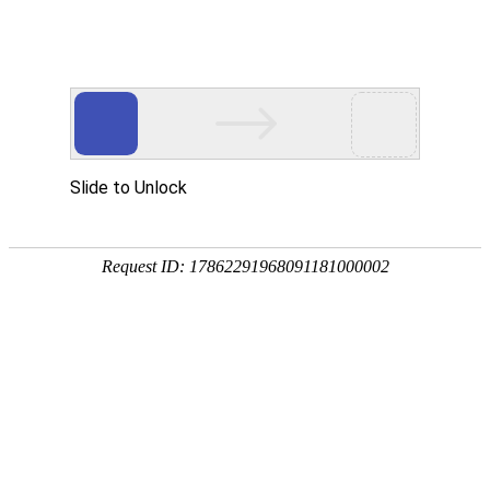
手
手
合
English
股票代码：300165
企业邮箱
投资者关系
持
持
金
式
式
分
光
合
析
Toggle
谱
金
仪
navigation
仪
分
析
仪
产品中心
行业应用
产品分类
能量色散X荧光光谱仪 XRF