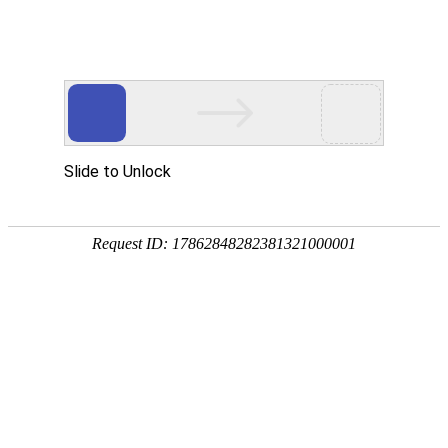
手
手
合
English
股票代码：300165
企业邮箱
投资者关系
持
持
金
式
式
分
光
合
析
Toggle
谱
金
仪
navigation
仪
分
析
仪