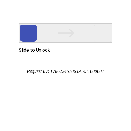
手
手
合
English
股票代码：300165
企业邮箱
投资者关系
持
持
金
式
式
分
光
合
析
Toggle
谱
金
仪
navigation
仪
分
析
仪
产品中心
行业应用
产品分类
能量色散X荧光光谱仪 XRF