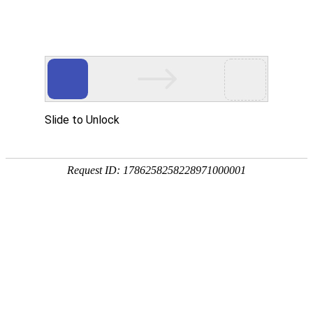
手
手
合
English
股票代码：300165
企业邮箱
投资者关系
持
持
金
式
式
分
光
合
析
Toggle
谱
金
仪
navigation
仪
分
析
仪
产品中心
行业应用
产品分类
能量色散X荧光光谱仪 XRF