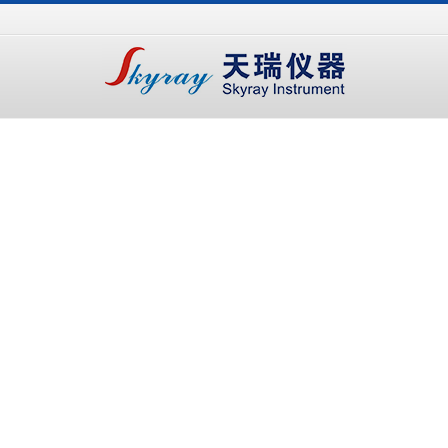
手
手
合
持
持
金
式
式
分
光
合
析
谱
金
仪
仪
分
析
仪