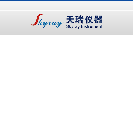
手
手
合
持
持
金
式
式
分
光
合
析
谱
金
仪
仪
分
析
仪