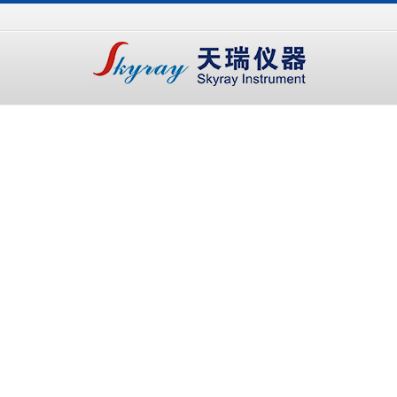
手
手
合
持
持
金
式
式
分
光
合
析
谱
金
仪
仪
分
析
仪