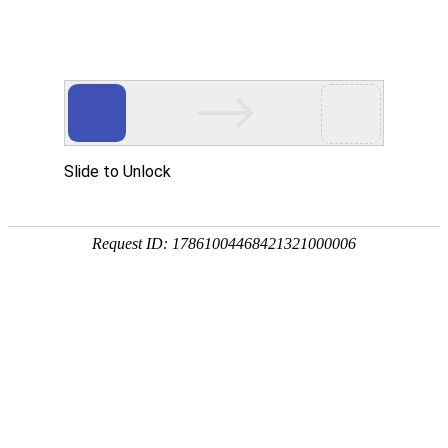
手
手
合
English
股票代码：300165
企业邮箱
投资者关系
持
持
金
式
式
分
光
合
析
Toggle
谱
金
仪
navigation
仪
分
析
仪
新闻中心
企业动态
专题活动
定义精准新高度——GCMS 6800S开启智能分析新纪元