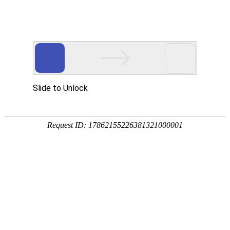
手
手
合
English
股票代码：300165
企业邮箱
投资者关系
持
持
金
式
式
分
光
合
析
Toggle
谱
金
仪
navigation
仪
分
析
仪
新闻中心
企业动态
专题活动
2025全国宝玉石与贵金属仪器操作学习班圆满收官