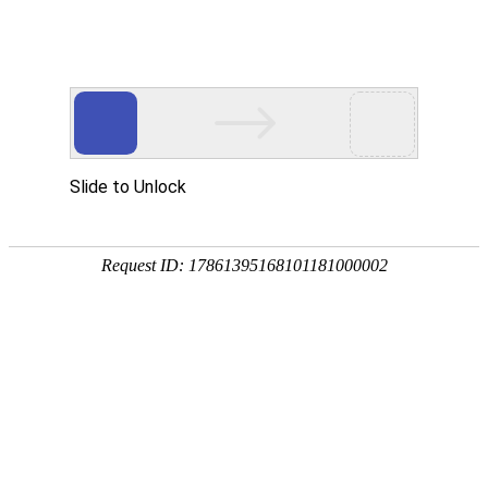
手
手
合
English
股票代码：300165
企业邮箱
投资者关系
持
持
金
式
式
分
光
合
析
Toggle
谱
金
仪
navigation
仪
分
析
仪
新闻中心
企业动态
专题活动
2026年6月市场活动