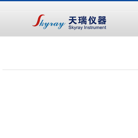
手
手
合
持
持
金
式
式
分
光
合
析
谱
金
仪
仪
分
析
仪